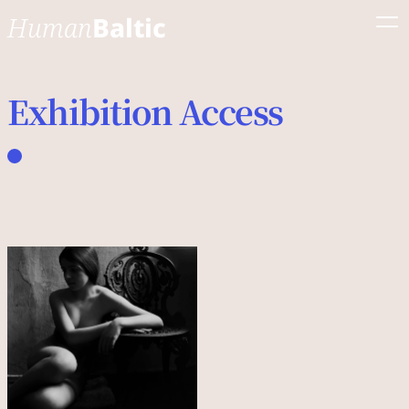
Human
Baltic
展覧会について
Exhibition Access
イベント
エッセイ
「バルトの道」のアプ
リ
ニュース